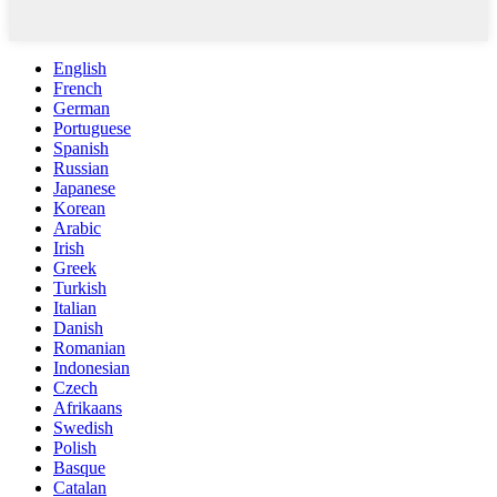
English
French
German
Portuguese
Spanish
Russian
Japanese
Korean
Arabic
Irish
Greek
Turkish
Italian
Danish
Romanian
Indonesian
Czech
Afrikaans
Swedish
Polish
Basque
Catalan