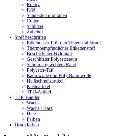
Rotary
Rfid
Schneiden und falten
Cutter
Schlitzer
Zubehör
Stoff beschriften
Etikettenstoff für den Tintenstrahldruck
Thermoempfindlicher Etikettenstoff
Beschichteter Nylontaft
Geschlitzter Polyestersatin
Satin mit gewebtem Rand
Polyester-Taft
Baumwolle und Poly-Baumwolle
Heißschmelzartikel
Klebeartikel
TPU-Artikel
TTR-Bänder
Wachs
Wachs / Harz
Harz
Farben
Druckfarben