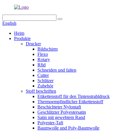
English
Heim
Produkte
Drucker
Bildschirm
Flexo
Rotary
Rfid
Schneiden und falten
Cutter
Schlitzer
Zubehör
Stoff beschriften
Etikettenstoff für den Tintenstrahldruck
Thermoempfindlicher Etikettenstoff
Beschichteter Nylontaft
Geschlitzter Polyestersatin
Satin mit gewebtem Rand
Polyester-Taft
Baumwolle und Poly-Baumwolle