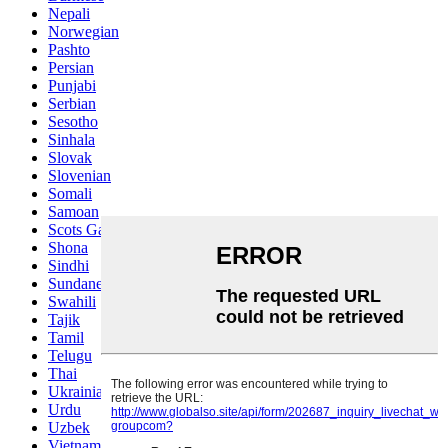
Nepali
Norwegian
Pashto
Persian
Punjabi
Serbian
Sesotho
Sinhala
Slovak
Slovenian
Somali
Samoan
Scots Gaelic
Shona
Sindhi
Sundanese
Swahili
Tajik
Tamil
Telugu
Thai
Ukrainian
Urdu
Uzbek
Vietnamese